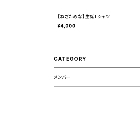
【ねぎためな】生誕Tシャツ
¥4,000
CATEGORY
メンバー
ねぎためな
黒田かほ
池本しおり