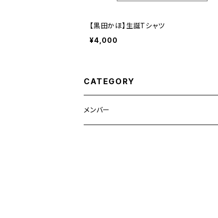
【黒田かほ】生誕Tシャツ
¥4,000
CATEGORY
メンバー
ねぎためな
黒田かほ
池本しおり