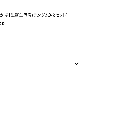
田かほ】生誕生写真(ランダム3枚セット)
00