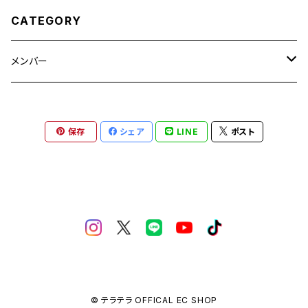
CATEGORY
メンバー
ねぎためな
保存
シェア
LINE
ポスト
黒田かほ
池本しおり
藤田梨々花
吉田芽梨奈
© テラテラ OFFICAL EC SHOP